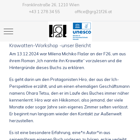
Franklinstraße 26, 1210 Wien
+43 1 278 34 55
office@grg21f26.at
Mobile Menu Toggle
Krawatten-Workshop -unser Bericht
Am 13.12.2024 war Milena Michiko Flaŝar an der F26, um aus
ihrem Roman „Ich nannte ihn Krawatte“ vorzulesen und die
Hintergründe dieses Buchs zu erklären.
Es geht darin um den Protagonisten Hiro, der aus der Ich-
Perspektive erzählt, und um einen ehemaligen Geschäftsmann
namens Ohara Tetsu, den er im Laufe des Buches immer näher
kennenlernt. Hiro war ein Hikikomori, also jemand, der viele
Monate oder sogar Jahre sein eigenes Zimmer selten verlässt.
Er beginnt nun langsam wieder den Kontakt zur Außenwelt
herzustellen.
Es ist eine besondere Erfahrung, eine*n Autor*in aus
seinem/ihrem eigenen Buch vorlesen zu hören, er/sie verleiht