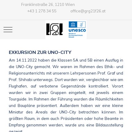
Franklinstraße 26, 1210 Wien
+43 1 278 34 55
office@grg21f26.at
Mobile Menu Toggle
EXKURSION ZUR UNO-CITY
Am 14.11.2022 haben die Klassen 5A und 5B einen Ausflug in
die UNO-City gemacht. Wir waren im Rahmen des Ethik- und
Religionsunterrichts mit unserern Lehrpersonen Prof. Graf und
Prof. Shihabi unterwegs. Dort wurden wir, vergleichbar wie am
Flughafen, auf verbotene Gegenstände kontrolliert. Vorort
wurden wir in zwei Gruppen eingeteilt, mit jeweils einem
Tourguide. Im Rahmen der Führung wurden die Räumlichkeiten
und Baupläne präsentiert. Außerdem haben wir eine kleine
Miniatur des Areals der UNO-City betrachten können. Im
größten Raum, in dem auch Präsidenten oder hohe Beamte in
Empfang genommen werden, wurde uns eine Bildausstellung
gezeigt.